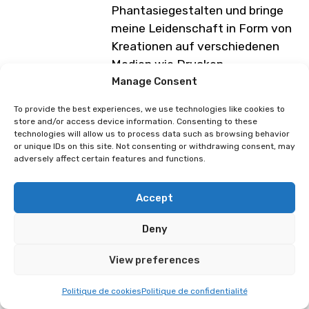
Phantasiegestalten und bringe
meine Leidenschaft in Form von
Kreationen auf verschiedenen
Medien wie Drucken,
Schlüsselanhängern oder
Manage Consent
Stickern zum Ausdruck. Ich liebe
To provide the best experiences, we use technologies like cookies to
es auch, handgefertigte
store and/or access device information. Consenting to these
technologies will allow us to process data such as browsing behavior
Kreationen herzustellen, wie z.B.
or unique IDs on this site. Not consenting or withdrawing consent, may
kleine handgefertigte
adversely affect certain features and functions.
Anstecknadeln, die Sie als
Dekoration für Ihre Jacken oder
Accept
zum Sammeln verwenden
können.
Deny
Programm unter Vorbehalt von
View preferences
Änderungen
Politique de cookies
Politique de confidentialité