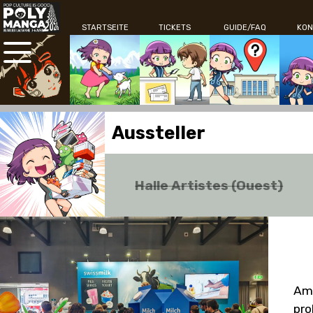
STARTSEITE
TICKETS
GUIDE/FAQ
KON
Aussteller
Halle Artistes (Ouest)
Am 
pro