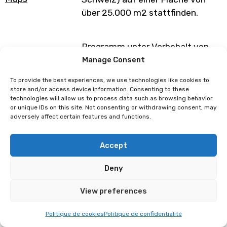
über 25.000 m2 stattfinden.
Programm unter Vorbehalt von
Änderungen
Manage Consent
To provide the best experiences, we use technologies like cookies to
store and/or access device information. Consenting to these
Ich spreche kein Französisch,
Polymanga, wieviel kostet das ?
technologies will allow us to process data such as browsing behavior
or unique IDs on this site. Not consenting or withdrawing consent, may
kann ich das Festival trotzdem
adversely affect certain features and functions.
geniessen?
Accept
Deny
View preferences
Politique de cookies
Politique de confidentialité