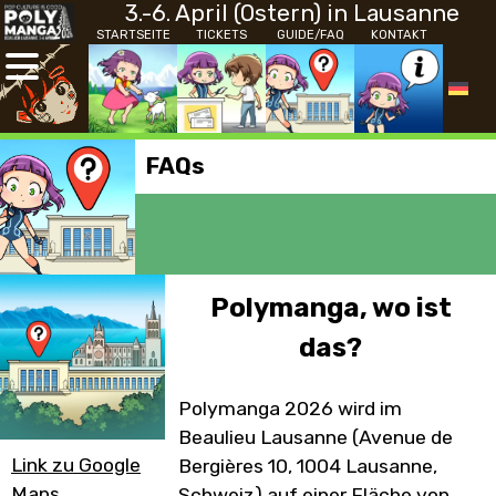
3.-6. April (Ostern) in Lausanne
STARTSEITE
TICKETS
GUIDE/FAQ
KONTAKT
FAQs
Polymanga, wo ist
das?
Polymanga 2026 wird im
Beaulieu Lausanne (Avenue de
Link zu Google
Bergières 10, 1004 Lausanne,
Maps
Schweiz) auf einer Fläche von