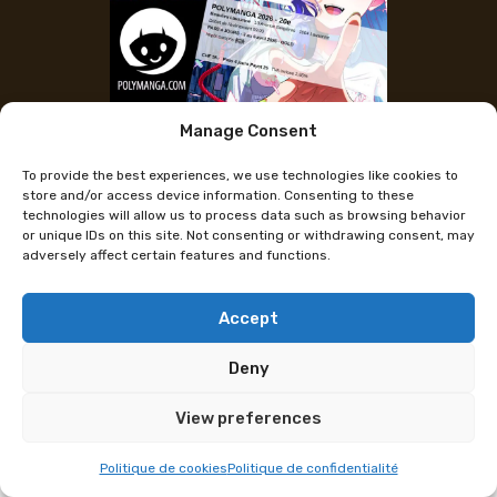
Manage Consent
Tickets für 1 Tag und 4 Tage
To provide the best experiences, we use technologies like cookies to
verfügbar!
store and/or access device information. Consenting to these
technologies will allow us to process data such as browsing behavior
or unique IDs on this site. Not consenting or withdrawing consent, may
adversely affect certain features and functions.
Die Tickets für 1 Tag und 4 Tage Gold für die
Polymanga 2026 (3.-6. April in Beaulieu Lausanne)
sind verfügbar! Die Tickets in physischer Form sind
Accept
ab Freitag, dem 30. Januar, in allen Payot-
Deny
Buchhandlungen mit einer Plastikhülle als Geschenk
erhältlich.
View preferences
Die Tickets sind online erhältlich direkt auf
Politique de cookies
Politique de confidentialité
polymanga.com/ticket