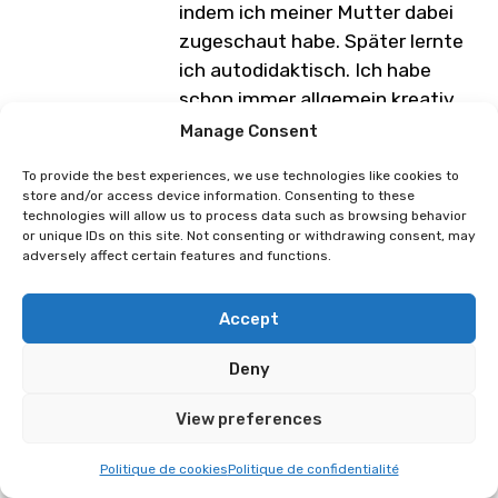
indem ich meiner Mutter dabei
zugeschaut habe. Später lernte
ich autodidaktisch. Ich habe
schon immer allgemein kreativ
gearbeitet, aber ich habe im
Manage Consent
Oktober 2021, also vor weniger
To provide the best experiences, we use technologies like cookies to
als zwei Jahren, an meinem
store and/or access device information. Consenting to these
allerersten Cosplay-Wettbewerb
technologies will allow us to process data such as browsing behavior
or unique IDs on this site. Not consenting or withdrawing consent, may
teilgenommen. Am liebsten
adversely affect certain features and functions.
mache ich kleine Details,
Stickereien und Perlen. Ich wähle
Accept
gerne Charaktere, die wenig
bekannt sind oder noch nie
Deny
gecosplayt wurden. Ich bin froh,
dass ich endlich eine Welt
View preferences
gefunden habe, in der all meine
Politique de cookies
Politique de confidentialité
Leidenschaften vereint werden