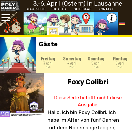
3.-6. April (Ostern) in Lausanne
STARTSEITE
TICKETS
GUIDE/FAQ
KONTAKT
Gäste
Freitag
Samstag
Sonntag
Montag
3 April
4 April
5 April
6 April
2026
2026
2026
2026
Foxy Colibri
Diese Seite betrifft nicht diese
Ausgabe.
Hallo, ich bin Foxy Colibri. Ich
habe im Alter von fünf Jahren
mit dem Nähen angefangen,