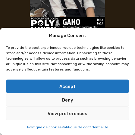
Manage Consent
Verfügbare Tickets
To provide the best experiences, we use technologies like cookies to
Gaho (Kpop-Konzert – Drama)
store and/or access device information. Consenting to these
technologies will allow us to process data such as browsing behavior
or unique IDs on this site. Not consenting or withdrawing consent, may
adversely affect certain features and functions.
Gaho, der Star unter den Sängern und Komponisten
koreanischer Dramen, tritt am 5. und 6. April bei
Polymanga auf, Konzerte und Autogrammstunden
Accept
stehen auf dem Plan.
Deny
Gahos einzigartige Stimme und seine
View preferences
unvergesslichen Rhythmen sind in vielen
koreanischen Dramen auf Netflix (Itaewon Class –
Politique de cookies
Politique de confidentialité
Start Over 시작, Start Up – Running, The Last