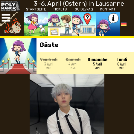
3.-6. April (Ostern) in Lausanne
STARTSEITE
TICKETS
GUIDE/FAQ
KONTAKT
Gäste
Vendredi
Samedi
Dimanche
Lundi
3 Avril
4 Avril
5 Avril
6 Avril
2026
2026
2026
2026