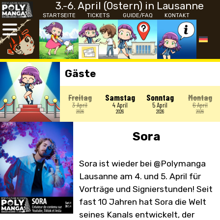
3.-6. April (Ostern) in Lausanne
STARTSEITE
TICKETS
GUIDE/FAQ
KONTAKT
Gäste
Freitag
Samstag
Sonntag
Montag
3 April
4 April
5 April
6 April
2026
2026
2026
2026
Sora
Sora ist wieder bei @Polymanga
Lausanne am 4. und 5. April für
Vorträge und Signierstunden! Seit
fast 10 Jahren hat Sora die Welt
seines Kanals entwickelt, der