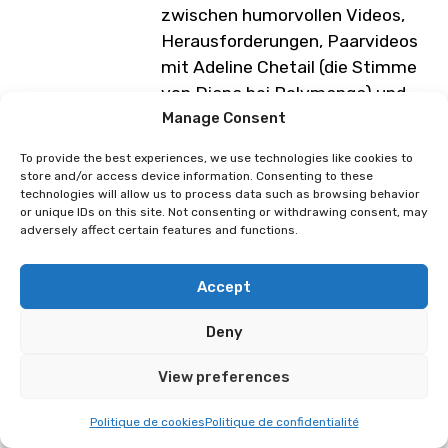
zwischen humorvollen Videos,
Herausforderungen, Paarvideos
mit Adeline Chetail (die Stimme
von Diana bei Polymanga) und
Gaming schwankt. Über 3
Manage Consent
Millionen Menschen folgen ihm
To provide the best experiences, we use technologies like cookies to
täglich.
store and/or access device information. Consenting to these
technologies will allow us to process data such as browsing behavior
Die Veranstaltung/Konferenz ist auf die
or unique IDs on this site. Not consenting or withdrawing consent, may
ersten 1.300 Personen in der Warteschlange
adversely affect certain features and functions.
des Theaters vor Beginn des Zeitblocks
beschränkt. Begrenzte Anzahl von
Autogrammstunden: Die Reservierung für
Accept
Autogrammstunden ist 3 Stunden vor dem
Segment über die Polymanga Webapp
Deny
möglich, indem Sie den QR-Code auf Ihrem
Tagesticket scannen. Nur für Personen, die
View preferences
vor Ort sind. Kinder unter 9 Jahren, die
freien Eintritt haben, erhalten ein Ticket mit
einem QR-Code am Eingang des Festivals.
Politique de cookies
Politique de confidentialité