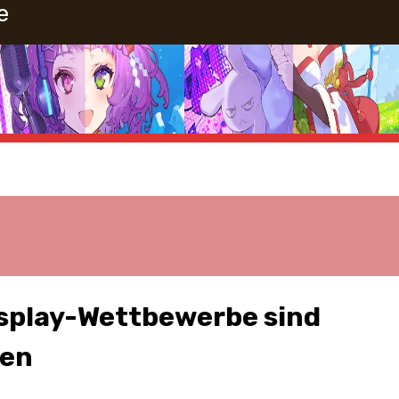
e
osplay-Wettbewerbe sind
nen