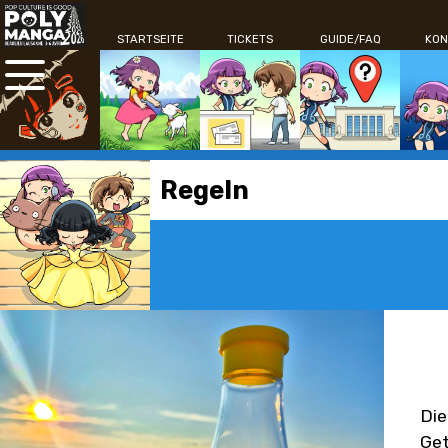
STARTSEITE
TICKETS
GUIDE/FAQ
KON
Regeln
Die
Get