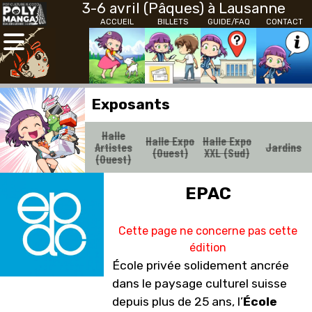
3-6 avril (Pâques) à Lausanne
ACCUEIL
BILLETS
GUIDE/FAQ
CONTACT
Exposants
Halle
Halle Expo
Halle Expo
Artistes
Jardins
(Ouest)
XXL (Sud)
(Ouest)
EPAC
Cette page ne concerne pas cette
édition
École privée solidement ancrée
dans le paysage culturel suisse
depuis plus de 25 ans, l’
École