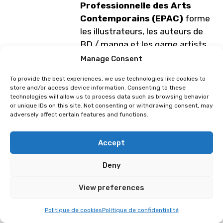
Professionnelle des Arts
Contemporains (EPAC)
forme
les illustrateurs, les auteurs de
BD / manga et les game artists
de demain tout en promouvant
Manage Consent
l’ouverture sur le monde grâce à
To provide the best experiences, we use technologies like cookies to
des partenariats uniques avec
store and/or access device information. Consenting to these
l’Europe et l’Asie.
technologies will allow us to process data such as browsing behavior
or unique IDs on this site. Not consenting or withdrawing consent, may
adversely affect certain features and functions.
L’EPAC est accréditée par EQ-
Arts, agence enregistrée d’EQAR
(European Quality Assurance
Accept
Register for Higher Education)
Deny
qui permet à l’EPAC de délivrer
les titres «Bachelor of Fine Arts »
View preferences
et « Master of Fine Arts».
Politique de cookies
Politique de confidentialité
Programme sous réserve de