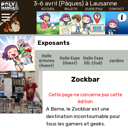
3-6 avril (Pâques) à Lausanne
ACCUEIL
BILLETS
GUIDE/FAQ
CONTACT
Exposants
Halle
Halle Expo
Halle Expo
Artistes
Jardins
(Ouest)
XXL (Sud)
(Ouest)
Zockbar
Cette page ne concerne pas cette
édition
A Berne, le Zockbar est une
destination incontournable pour
tous les gamers et geeks.