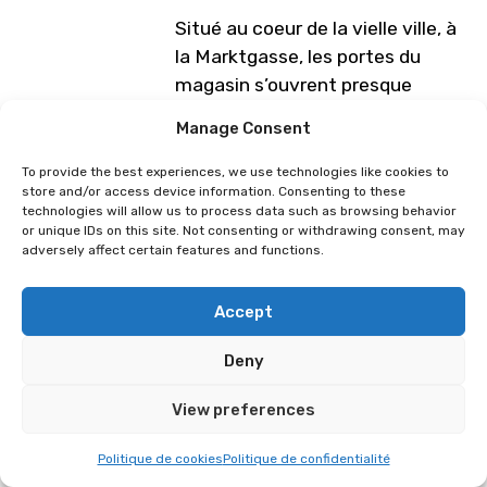
Situé au coeur de la vielle ville, à
la Marktgasse, les portes du
magasin s’ouvrent presque
quotidiennement, selon les dates
Manage Consent
d’événements et de
manifestations. Avec son charme
To provide the best experiences, we use technologies like cookies to
store and/or access device information. Consenting to these
mansardé, le Zockbar vous
technologies will allow us to process data such as browsing behavior
propose des jeux vidéo, consoles
or unique IDs on this site. Not consenting or withdrawing consent, may
adversely affect certain features and functions.
et accessoires des gammes
Nintendo, Sony, Microsoft et
Sega.
Accept
De plus, nous vous proposons des
Deny
prix compétitifs pour l’achat de
View preferences
vos jeux ou collections.
Programme sous réserve de
Politique de cookies
Politique de confidentialité
modification