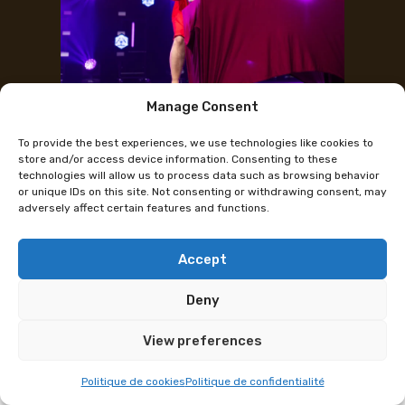
Manage Consent
Concours généraux de Cosplay
To provide the best experiences, we use technologies like cookies to
(Dimanche)
store and/or access device information. Consenting to these
technologies will allow us to process data such as browsing behavior
or unique IDs on this site. Not consenting or withdrawing consent, may
adversely affect certain features and functions.
Cette page ne concerne pas cette édition
Dimanche 20 avril 2025
Accept
Règlement :
CLIQUEZ ICI
Deny
Défilé du 20ᵉ anniversaire de Polymanga
View preferences
Pour célébrer les 20 ans du cosplay à Polymanga, ce
défilé exceptionnel réunit les meilleurs cosplayeurs
Politique de cookies
Politique de confidentialité
qui ont marqué l’histoire des concours de cosplay en