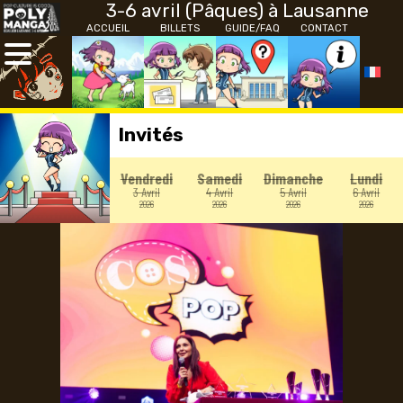
3-6 avril (Pâques) à Lausanne
ACCUEIL
BILLETS
GUIDE/FAQ
CONTACT
Invités
Vendredi
Samedi
Dimanche
Lundi
3 Avril
4 Avril
5 Avril
6 Avril
2026
2026
2026
2026