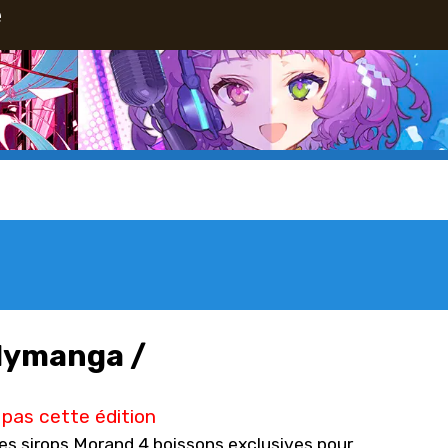
e
olymanga /
pas cette édition
es sirops Morand 4 boissons exclusives pour