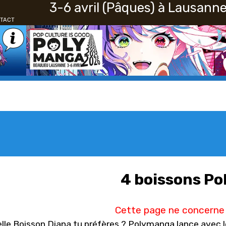
3-6 avril (Pâques) à Lausann
A
N
TACT
G
U
E
4 boissons P
Cette page ne concerne 
lle Boisson Diana tu préfères ? Polymanga lance avec l