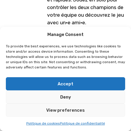
contrôler les deux champions de
votre équipe ou découvrez le jeu
avec un·e ami·e.
Stand Lausanne E-Sport (4 jours)
Manage Consent
— Tournoi le dimanche 5 avril
To provide the best experiences, we use technologies like cookies to
2026.
store and/or access device information. Consenting to these
technologies will allow us to process data such as browsing behavior
Bornes de jeu libres pour les
or unique IDs on this site. Not consenting or withdrawing consent, may
adversely affect certain features and functions.
visiteurs pendant les 4 jours, sauf
le jour du tournoi où la priorité
Accept
sera donnée aux personnes
inscrites pour le tournoi.
Deny
Programme sous réserve de
View preferences
modification
Politique de cookies
Politique de confidentialité