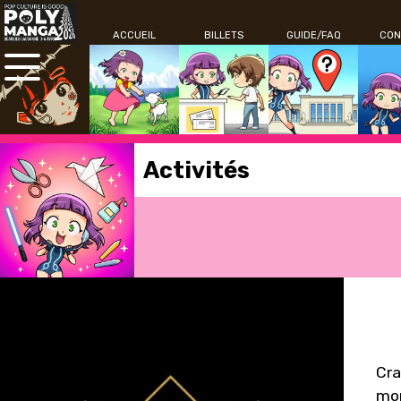
ACCUEIL
BILLETS
GUIDE/FAQ
CON
Activités
Cra
mor