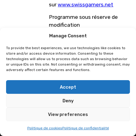
sur
www.swissgamers.net
Programme sous réserve de
modification
Manage Consent
Quizz Manga et Jeux Vidéo (SGN)
Just Dance 2026 (Tournoi SGN)
To provide the best experiences, we use technologies like cookies to
store and/or access device information. Consenting to these
technologies will allow us to process data such as browsing behavior
or unique IDs on this site. Not consenting or withdrawing consent, may
adversely affect certain features and functions.
Accept
Deny
View preferences
Politique de cookies
Politique de confidentialité