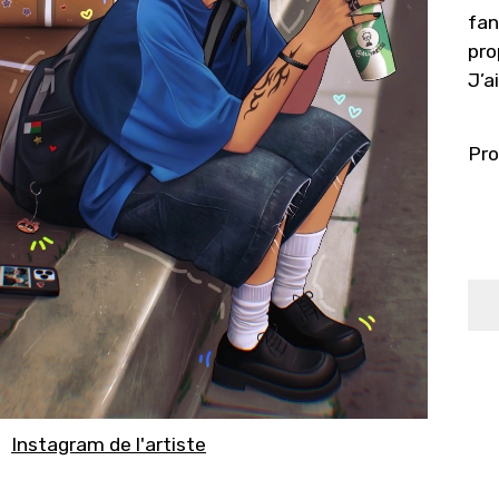
fan
pro
J’a
Pro
Instagram de l'artiste