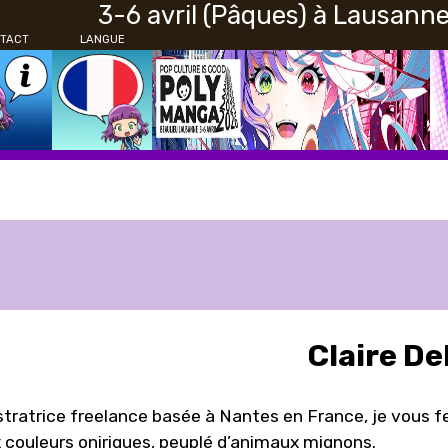
3-6 avril (Pâques) à Lausann
TACT
LANGUE
Claire De
ustratrice freelance basée à Nantes en France, je vous f
 couleurs oniriques, peuplé d’animaux mignons.