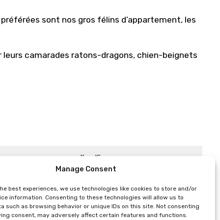
préférées sont nos gros félins d’appartement, les
r leurs camarades ratons-dragons, chien-beignets
Yeye Kim
Manage Consent
the best experiences, we use technologies like cookies to store and/or
ce information. Consenting to these technologies will allow us to
a such as browsing behavior or unique IDs on this site. Not consenting
ing consent, may adversely affect certain features and functions.