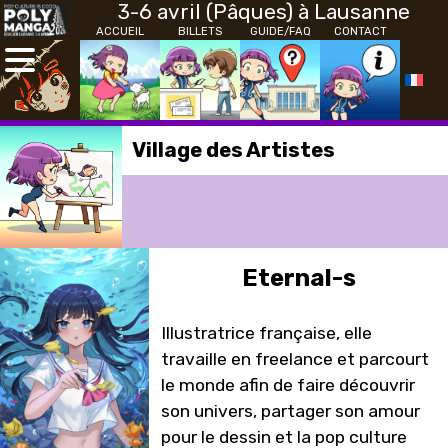
3-6 avril (Pâques) à Lausanne
ACCUEIL
BILLETS
GUIDE/FAQ
CONTACT
Village des Artistes
Eternal-s
Illustratrice française, elle
travaille en freelance et parcourt
le monde afin de faire découvrir
son univers, partager son amour
pour le dessin et la pop culture