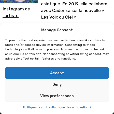
asiatique. En 2019, elle collabore
Instagram de
avec Cadenza sur la nouvelle «
l'artiste
Les Voix du Ciel »
Programme sous réserve de
Manage Consent
modification
To provide the best experiences, we use technologies like cookies to
store and/or access device information. Consenting to these
technologies will allow us to process data such as browsing behavior
Mlle Yukikko
Funnyscared
or unique IDs on this site. Not consenting or withdrawing consent, may
adversely affect certain features and functions.
Accept
Deny
View preferences
Politique de cookies
Politique de confidentialité