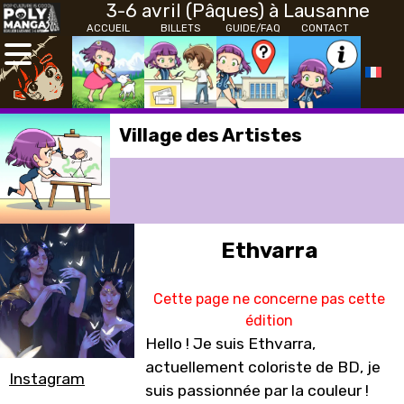
3-6 avril (Pâques) à Lausanne
ACCUEIL
BILLETS
GUIDE/FAQ
CONTACT
Village des Artistes
Ethvarra
Cette page ne concerne pas cette
édition
Hello ! Je suis Ethvarra,
actuellement coloriste de BD, je
Instagram
suis passionnée par la couleur !