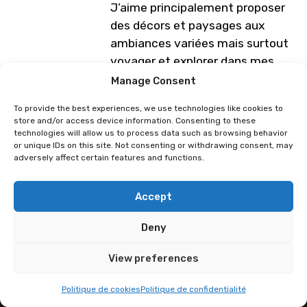
J’aime principalement proposer
des décors et paysages aux
ambiances variées mais surtout
voyager et explorer dans mes
peintures !
Manage Consent
Programme sous réserve de
To provide the best experiences, we use technologies like cookies to
store and/or access device information. Consenting to these
modification
technologies will allow us to process data such as browsing behavior
or unique IDs on this site. Not consenting or withdrawing consent, may
adversely affect certain features and functions.
Accept
Deny
View preferences
Politique de cookies
Politique de confidentialité