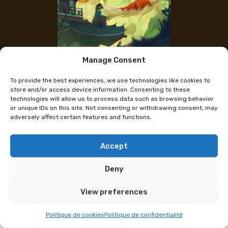
Manage Consent
Instagram de l'artiste
To provide the best experiences, we use technologies like cookies to
Kantakerro
store and/or access device information. Consenting to these
technologies will allow us to process data such as browsing behavior
or unique IDs on this site. Not consenting or withdrawing consent, may
adversely affect certain features and functions.
Je suis une artiste numérique originaire de Sibérie,
spécialisée dans l’illustration de paysages de style
anime.
Accept
Programme sous réserve de modification
Deny
View preferences
Politique de cookies
Politique de confidentialité