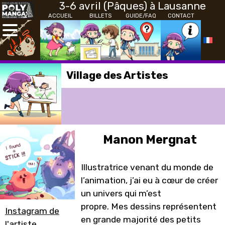
3-6 avril (Pâques) à Lausanne
ACCUEIL
BILLETS
GUIDE/FAQ
CONTACT
Village des Artistes
Manon Mergnat
Illustratrice venant du monde de
l’animation, j’ai eu à cœur de créer
un univers qui m’est
propre. Mes dessins représentent
Instagram de
en grande majorité des petits
l'artiste