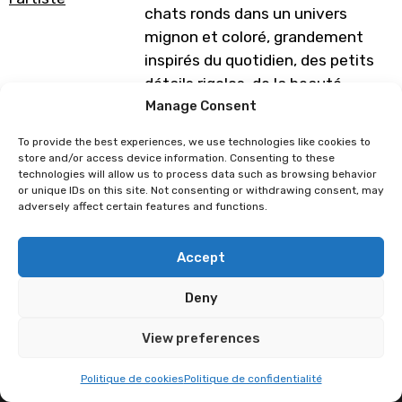
chats ronds dans un univers
mignon et coloré, grandement
inspirés du quotidien, des petits
détails rigolos, de la beauté
des paysages, et d’un brin de pop
Manage Consent
culture. Vous trouverez donc
To provide the best experiences, we use technologies like cookies to
dans mes illustrations les
store and/or access device information. Consenting to these
technologies will allow us to process data such as browsing behavior
aventures de ces petits chats
or unique IDs on this site. Not consenting or withdrawing consent, may
qui, je l’espère, vibreront avec
adversely affect certain features and functions.
votre vécu !
Accept
Programme sous réserve de
modification
Deny
View preferences
Yseult
Jess Was Here
Politique de cookies
Politique de confidentialité