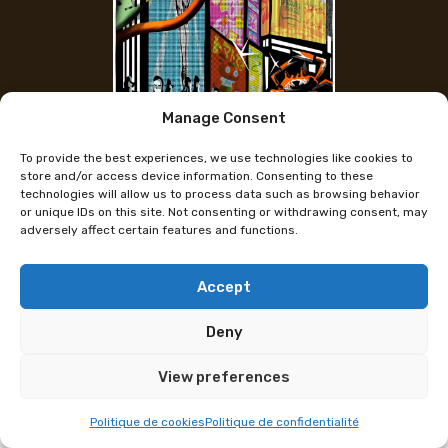
Manage Consent
Instagram de l'artiste
To provide the best experiences, we use technologies like cookies to
Michael Furler
store and/or access device information. Consenting to these
technologies will allow us to process data such as browsing behavior
or unique IDs on this site. Not consenting or withdrawing consent, may
adversely affect certain features and functions.
Michael Furler est un illustrateur et auteur de bande
dessinée originaire de Berne, en Suisse. Il réalise la
bande dessinée
Helena
et crée de nombreux comics
Accept
petits et grands. En 2024, son roman graphique
Deny
Bark Bark Girl
a été traduit en français par Atrabile
et a remporté le Prix Delémont’BD de la meilleure
View preferences
première œuvre de bande dessinée suisse.
Politique de cookies
Politique de confidentialité
Programme sous réserve de modification