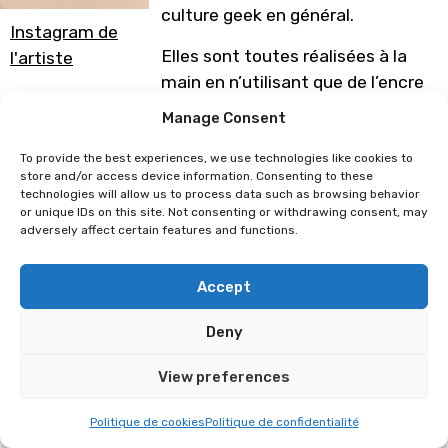
culture geek en général.
Instagram de
Elles sont toutes réalisées à la
l'artiste
main en n’utilisant que de l’encre
de chine, de l’aquarelle, du
Manage Consent
crayons de couleur ou encore de
la peinture acrylique.
To provide the best experiences, we use technologies like cookies to
store and/or access device information. Consenting to these
technologies will allow us to process data such as browsing behavior
Ma mascotte, M. Pigeon,
or unique IDs on this site. Not consenting or withdrawing consent, may
m’accompagne désormais
adversely affect certain features and functions.
partout sous forme de divers
goodies. Vous le retrouverez
Accept
cosplayer dans tous les univers
qu’il affectionne!
Deny
Programme sous réserve de
View preferences
modification
Politique de cookies
Politique de confidentialité