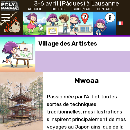
3-6 avril (Pâques) à Lausanne
ACCUEIL
BILLETS
GUIDE/FAQ
CONTACT
Village des Artistes
Mwoaa
Passionnée par l’Art et toutes
sortes de techniques
traditionnelles, mes illustrations
s’inspirent principalement de mes
voyages au Japon ainsi que de la