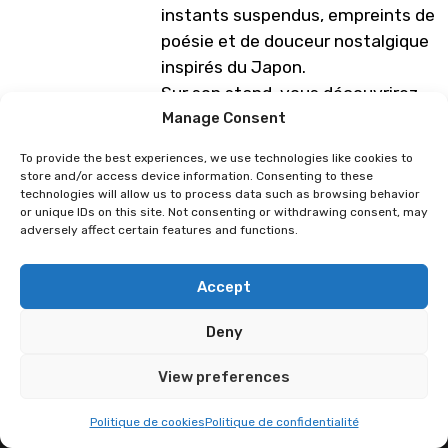
instants suspendus, empreints de
poésie et de douceur nostalgique
inspirés du Japon.
Sur son stand, vous découvrirez
un univers tendre et apaisant,
Manage Consent
décliné en cartes, impressions et
To provide the best experiences, we use technologies like cookies to
autres petits trésors à
store and/or access device information. Consenting to these
technologies will allow us to process data such as browsing behavior
collectionner.
or unique IDs on this site. Not consenting or withdrawing consent, may
adversely affect certain features and functions.
Programme sous réserve de
modification
Accept
Deny
Paiheme
La Dent Noire
View preferences
Politique de cookies
Politique de confidentialité