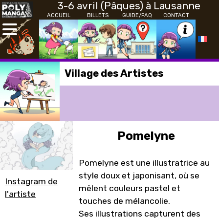
3-6 avril (Pâques) à Lausanne
ACCUEIL
BILLETS
GUIDE/FAQ
CONTACT
Village des Artistes
Pomelyne
Pomelyne est une illustratrice au
style doux et japonisant, où se
Instagram de
mêlent couleurs pastel et
l'artiste
touches de mélancolie.
Ses illustrations capturent des