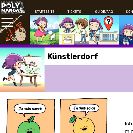
STARTSEITE
TICKETS
GUIDE/FAQ
KON
Künstlerdorf
Ich
min