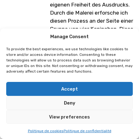
eigenen Freiheit des Ausdrucks.
Durch die Malerei erforsche ich
diesen Prozess an der Seite einer
Gruppe von vier Kaninchen. Diese
Kaninchen können als meine
Manage Consent
Freunde oder als verschiedene
To provide the best experiences, we use technologies like cookies to
Teile von mir selbst gesehen
store and/or access device information. Consenting to these
technologies will allow us to process data such as browsing behavior
werden – Begleiter auf der
or unique IDs on this site. Not consenting or withdrawing consent, may
ständigen Suche nach Komfort
adversely affect certain features and functions.
und Glück, selbst in den
schwierigsten Zeiten.
Accept
Programm unter Vorbehalt von
Deny
Änderungen
View preferences
Lemonjuiceday
Pr. Kipik
Politique de cookies
Politique de confidentialité