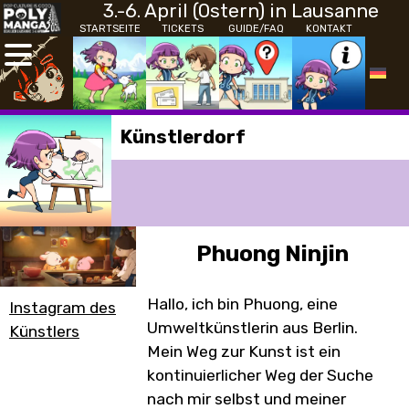
3.-6. April (Ostern) in Lausanne
STARTSEITE
TICKETS
GUIDE/FAQ
KONTAKT
Künstlerdorf
Phuong Ninjin
Hallo, ich bin Phuong, eine
Instagram des
Umweltkünstlerin aus Berlin.
Künstlers
Mein Weg zur Kunst ist ein
kontinuierlicher Weg der Suche
nach mir selbst und meiner