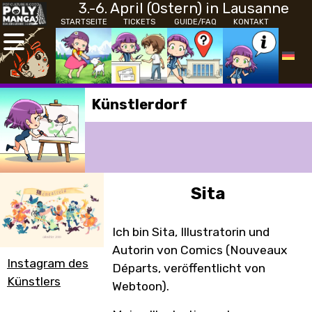
3.-6. April (Ostern) in Lausanne
STARTSEITE
TICKETS
GUIDE/FAQ
KONTAKT
Künstlerdorf
Sita
Ich bin Sita, Illustratorin und
Autorin von Comics (Nouveaux
Instagram des
Départs, veröffentlicht von
Künstlers
Webtoon).