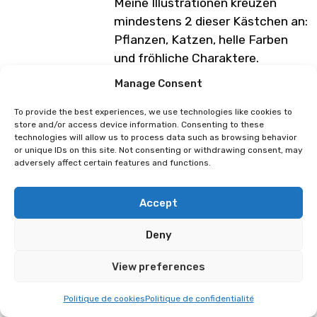
Meine Illustrationen kreuzen
mindestens 2 dieser Kästchen an:
Pflanzen, Katzen, helle Farben
und fröhliche Charaktere.
Manage Consent
Zögert nicht, euch Pech mit
verschiedenen
To provide the best experiences, we use technologies like cookies to
Überraschungspaketen und
store and/or access device information. Consenting to these
technologies will allow us to process data such as browsing behavior
Gachapons herauszufordern oder
or unique IDs on this site. Not consenting or withdrawing consent, may
einfach nur an meinem Stand
adversely affect certain features and functions.
gute Laune und Farbe zu tanken.
Accept
Programm unter Vorbehalt von
Änderungen
Deny
View preferences
Marie Brd
Ethvarra
Politique de cookies
Politique de confidentialité