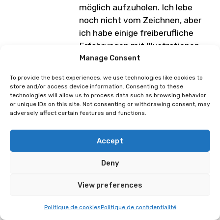
möglich aufzuholen. Ich lebe
noch nicht vom Zeichnen, aber
ich habe einige freiberufliche
Erfahrungen mit Illustrationen
und Webtoons gemacht. Ich
Manage Consent
bereite mehrere Manga-Einzeiler
To provide the best experiences, we use technologies like cookies to
für verschiedene Wettbewerbe
store and/or access device information. Consenting to these
technologies will allow us to process data such as browsing behavior
vor, denn obwohl ich
or unique IDs on this site. Not consenting or withdrawing consent, may
Illustrationen mache, ist mir
adversely affect certain features and functions.
Schwarzweiss am liebsten!
Accept
Programm unter Vorbehalt von
Änderungen
Deny
View preferences
Lucillehue
Polina Poluektova
Politique de cookies
Politique de confidentialité