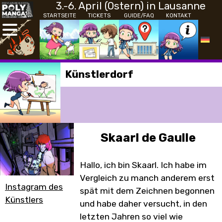
3.-6. April (Ostern) in Lausanne
STARTSEITE
TICKETS
GUIDE/FAQ
KONTAKT
Künstlerdorf
Skaarl de Gaulle
Hallo, ich bin Skaarl. Ich habe im
Vergleich zu manch anderem erst
Instagram des
spät mit dem Zeichnen begonnen
Künstlers
und habe daher versucht, in den
letzten Jahren so viel wie