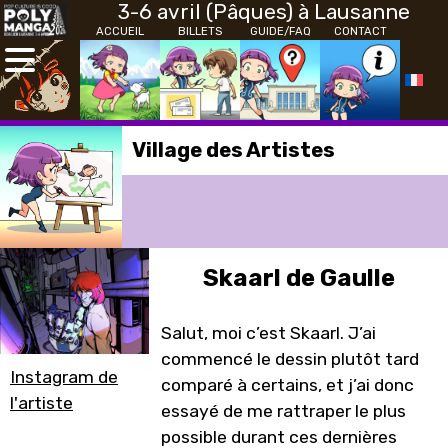
3-6 avril (Pâques) à Lausanne
ACCUEIL
BILLETS
GUIDE/FAQ
CONTACT
Village des Artistes
Skaarl de Gaulle
Salut, moi c’est Skaarl. J’ai
commencé le dessin plutôt tard
Instagram de
comparé à certains, et j’ai donc
l'artiste
essayé de me rattraper le plus
possible durant ces dernières