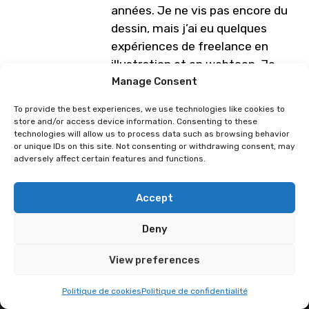
années. Je ne vis pas encore du
dessin, mais j’ai eu quelques
expériences de freelance en
illustration et en webtoon. Je
prépare plusieurs one-shots de
Manage Consent
manga pour différents concours,
To provide the best experiences, we use technologies like cookies to
car même si je fais de
store and/or access device information. Consenting to these
technologies will allow us to process data such as browsing behavior
l’illustration, ce que je préfère,
or unique IDs on this site. Not consenting or withdrawing consent, may
c’est le noir et blanc !
adversely affect certain features and functions.
Programme sous réserve de
Accept
modification
Deny
Lucillehue
Polina Poluektova
View preferences
Politique de cookies
Politique de confidentialité