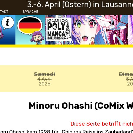
3.-6. April (Ostern) in Lausann
TAKT
SPRACHE
Samedi
Dim
4 Avril
5 A
2026
2
Minoru Ohashi (CoMix W
Diese Seite betrifft nic
oru Ohashi kam 1998 für „Chihiros Reise ins Zauberland“