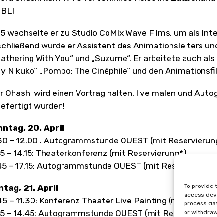
BLI.
5 wechselte er zu Studio CoMix Wave Films, um als Int
chließend wurde er Assistent des Animationsleiters und
athering With You“ und „Suzume“. Er arbeitete auch al
y Nikuko“ „Pompo: The Cinéphile“ und den Animationsf
r Ohashi wird einen Vortrag halten, live malen und Aut
efertigt wurden!
ntag, 20. April
30 – 12.00 : Autogrammstunde OUEST (mit Reservierun
15 – 14.15: Theaterkonferenz (mit Reservierung*)
45 – 17.15: Autogrammstunde OUEST (mit Reservierung*
To provide 
tag, 21. April
access devi
45 – 11.30: Konferenz Theater Live Painting (mit Reserv
process dat
15 – 14.45: Autogrammstunde OUEST (mit Reservierung
or withdraw