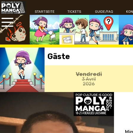
STARTSEITE
TICKETS
GUIDE/FAQ
KON
Gäste
Vendredi
3 Avril
2026
Min