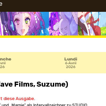
e
anche
Lundi
vril
6 Avril
026
2026
ave Films, Suzume)
ht diese Ausgabe.
 und „Marnie“ als Intervallzeichner zu STUDIO