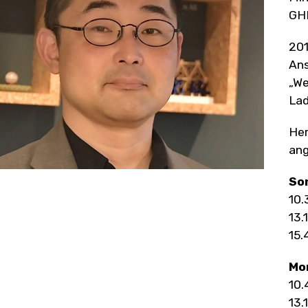
GHI
201
Ans
„We
Lad
Her
ang
Son
10.
13.
15.
Mon
10.
13.