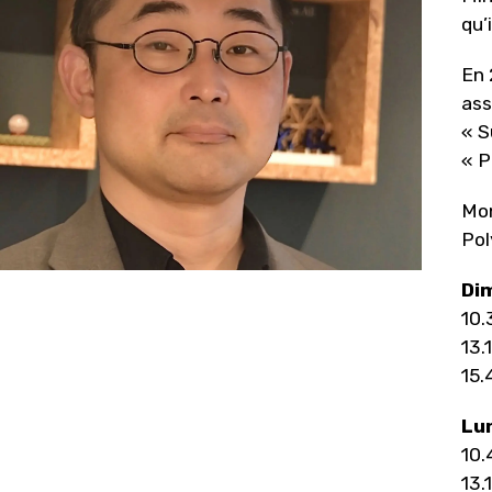
qu’
En 
ass
« S
« P
Mon
Pol
Di
10.
13.
15.
Lun
10.
13.