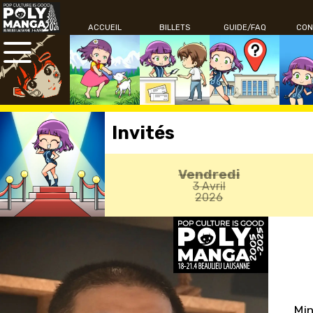
ACCUEIL
BILLETS
GUIDE/FAQ
CON
Invités
Vendredi
3 Avril
2026
Min