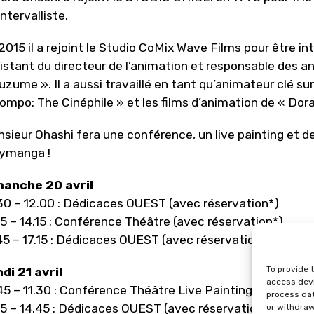
intervalliste.
2015 il a rejoint le Studio CoMix Wave Films pour être int
istant du directeur de l’animation et responsable des a
uzume ». Il a aussi travaillé en tant qu’animateur clé s
ompo: The Cinéphile » et les films d’animation de « Do
sieur Ohashi fera une conférence, un live painting et 
ymanga !
manche 20 avril
30 – 12.00 : Dédicaces OUEST (avec réservation*)
15 – 14.15 : Conférence Théâtre (avec réservation*)
45 – 17.15 : Dédicaces OUEST (avec réservation*)
To provide 
di 21 avril
access devi
45 – 11.30 : Conférence Théâtre Live Painting (avec rés
process dat
15 – 14.45 : Dédicaces OUEST (avec réservation*)
or withdraw