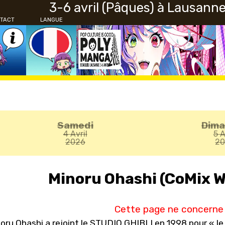
3-6 avril (Pâques) à Lausann
TACT
LANGUE
Samedi
Dim
4 Avril
5 A
2026
2
Minoru Ohashi (CoMix W
Cette page ne concerne 
oru Ohashi a rejoint le STUDIO GHIBLI en 1998 pour « le