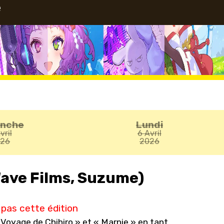
e
anche
Lundi
vril
6 Avril
026
2026
ave Films, Suzume)
pas cette édition
 Voyage de Chihiro » et « Marnie » en tant