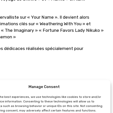
ervalliste sur « Your Name ». Il devient alors
nimations clés sur « Weathering With You » et
ur « The Imaginary » « Fortune Favors Lady Nikuko »
raemon »
des dédicaces réalisées spécialement pour
Manage Consent
the best experiences, we use technologies like cookies to store and/or
ce information. Consenting to these technologies will allow us to
ervation*)
a such as browsing behavior or unique IDs on this site. Not consenting
ing consent, may adversely affect certain features and functions.