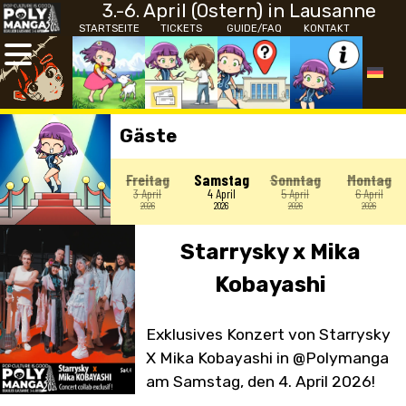
3.-6. April (Ostern) in Lausanne
STARTSEITE
TICKETS
GUIDE/FAQ
KONTAKT
Gäste
Freitag
Samstag
Sonntag
Montag
3 April
4 April
5 April
6 April
2026
2026
2026
2026
Starrysky x Mika
Kobayashi
Exklusives Konzert von Starrysky
X Mika Kobayashi in @Polymanga
am Samstag, den 4. April 2026!