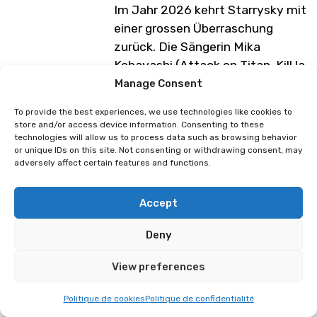
Im Jahr 2026 kehrt Starrysky mit
einer grossen Überraschung
zurück. Die Sängerin Mika
Kobayashi (Attack on Titan, Kill la
Kill, Gundam Unicorn…) wird mit
Manage Consent
der Gruppe „The Last Song“
To provide the best experiences, we use technologies like cookies to
singen und hat einige
store and/or access device information. Consenting to these
Überraschungen zu bieten.
technologies will allow us to process data such as browsing behavior
or unique IDs on this site. Not consenting or withdrawing consent, may
Starrysky wird auch seine
adversely affect certain features and functions.
ikonischsten Titel der letzten
Jahre präsentieren, mit ihrer
Accept
Beteiligung an Genshin Impact,
Evangelion, Maliki…
Deny
Neben dem Konzert am Samstag
View preferences
wird Starrysky an allen Tagen des
Festivals anwesend sein und
Politique de cookies
Politique de confidentialité
Autogramme direkt an ihrem