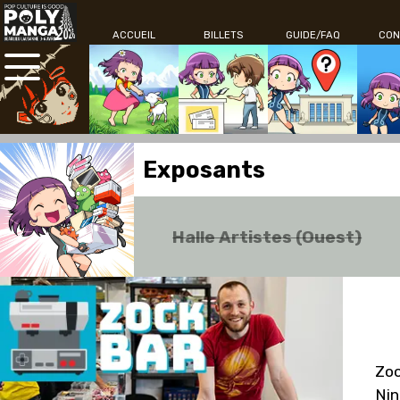
ACCUEIL
BILLETS
GUIDE/FAQ
CON
Exposants
Halle Artistes (Ouest)
Zoc
Nin