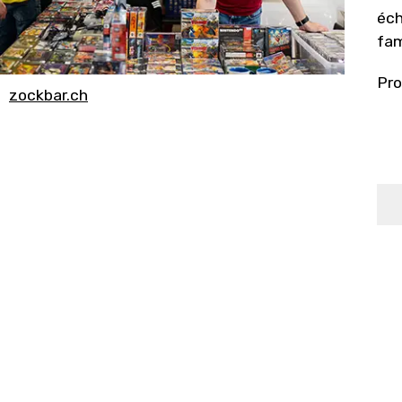
éch
fam
Pro
zockbar.ch