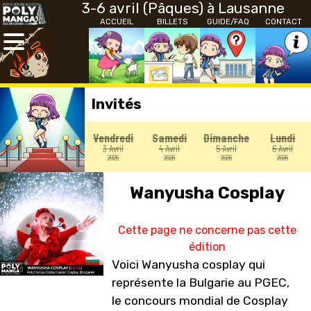
3-6 avril (Pâques) à Lausanne
ACCUEIL
BILLETS
GUIDE/FAQ
CONTACT
Invités
Vendredi
Samedi
Dimanche
Lundi
3 Avril
4 Avril
5 Avril
6 Avril
2026
2026
2026
2026
Wanyusha Cosplay
Cette page ne concerne pas cette
édition
Voici Wanyusha cosplay qui
représente la Bulgarie au PGEC,
le concours mondial de Cosplay