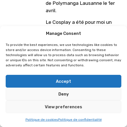
de Polymanga Lausanne le 1er
avril.
Le Cosplay a été pour moi un
voyage qui m’a complètement
Manage Consent
transformé en tant qu’artiste.
Tout a commencé quand j’avais
To provide the best experiences, we use technologies like cookies to
store and/or access device information. Consenting to these
14 ans et je me suis aventurée
technologies will allow us to process data such as browsing behavior
sur la scène compétitive au cours
or unique IDs on this site. Not consenting or withdrawing consent, may
adversely affect certain features and functions.
des 5 dernières années. J’ai
tendance à cosplayer des
personnages auxquels je
Accept
m’identifie. Il y a 3 ans, j’ai ouvert
Deny
la première boutique de cosplay
en Bulgarie et je suis en train de
View preferences
réaliser l’un de mes plus grands
rêves : rendre le cosplay plus
Politique de cookies
Politique de confidentialité
accessible à la communauté