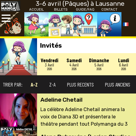
3-6 avril (Pâques) à Lausanne
ACCUEIL
BILLETS
GUIDE/FAQ
CONTACT
Invités
Vendredi
Samedi
Dimanche
Lundi
3 Avril
4 Avril
5 Avril
6 Avril
2026
2026
2026
2026
TRIER PAR:
A-Z
Z-A
PLUS RECENTS
PLUS ANCIENS
Adeline Chetail
La célèbre Adeline Chetail animera la
voix de Diana 3D et présentera le
théâtre pendant tout Polymanga du 3
au 6 avril à Lausanne. Vous pourrez