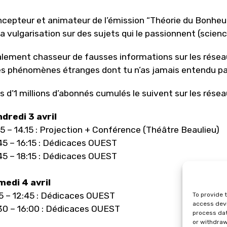
cepteur et animateur de l’émission “Théorie du Bonhe
la vulgarisation sur des sujets qui le passionnent (scien
lement chasseur de fausses informations sur les réseaux,
s phénomènes étranges dont tu n’as jamais entendu par
s d’1 millions d’abonnés cumulés le suivent sur les rése
dredi 3 avril
15 – 14.15 : Projection + Conférence (Théâtre Beaulieu)
45 – 16:15 : Dédicaces OUEST
45 – 18:15 : Dédicaces OUEST
edi 4 avril
15 – 12:45 : Dédicaces OUEST
To provide 
access devi
30 – 16:00 : Dédicaces OUEST
process dat
or withdraw