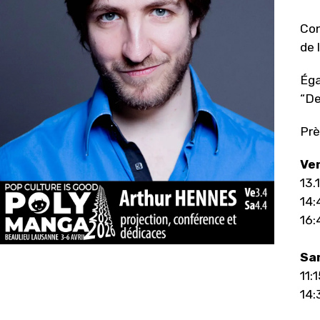
Con
de 
Éga
“De
Prè
Ven
13.
14:
16:
Sam
11:
14: