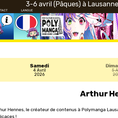
3-6 avril (Pâques) à Lausann
TACT
LANGUE
Samedi
Dim
4 Avril
5 A
2026
2
Arthur H
hur Hennes, le créateur de contenus à Polymanga Lausan
icaces !