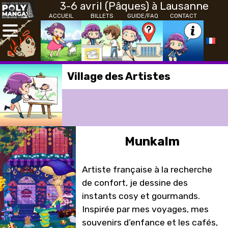
3-6 avril (Pâques) à Lausanne
ACCUEIL
BILLETS
GUIDE/FAQ
CONTACT
Village des Artistes
Munkalm
Artiste française à la recherche
de confort, je dessine des
instants cosy et gourmands.
Inspirée par mes voyages, mes
souvenirs d’enfance et les cafés,