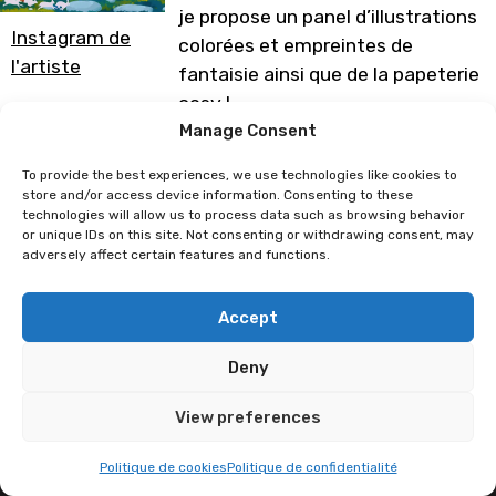
je propose un panel d’illustrations
Instagram de
colorées et empreintes de
l'artiste
fantaisie ainsi que de la papeterie
cosy !
Manage Consent
Programme sous réserve de
modification
To provide the best experiences, we use technologies like cookies to
store and/or access device information. Consenting to these
technologies will allow us to process data such as browsing behavior
or unique IDs on this site. Not consenting or withdrawing consent, may
adversely affect certain features and functions.
Raidesart
Maud Bihan
Accept
Deny
View preferences
Politique de cookies
Politique de confidentialité