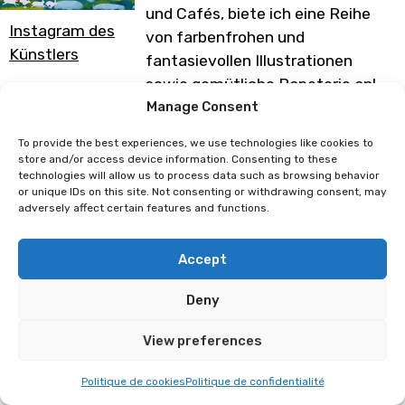
und Cafés, biete ich eine Reihe
Instagram des
von farbenfrohen und
Künstlers
fantasievollen Illustrationen
sowie gemütliche Papeterie an!
Manage Consent
Programm unter Vorbehalt von
Änderungen
To provide the best experiences, we use technologies like cookies to
store and/or access device information. Consenting to these
technologies will allow us to process data such as browsing behavior
or unique IDs on this site. Not consenting or withdrawing consent, may
adversely affect certain features and functions.
Raidesart
Maud Bihan
Accept
Deny
View preferences
Politique de cookies
Politique de confidentialité