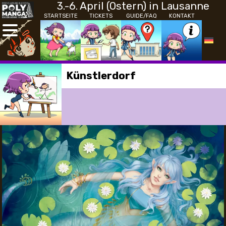
3.-6. April (Ostern) in Lausanne
STARTSEITE
TICKETS
GUIDE/FAQ
KONTAKT
Künstlerdorf