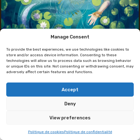
Manage Consent
Instagram des Künstlers
To provide the best experiences, we use technologies like cookies to
Yoenai
store and/or access device information. Consenting to these
technologies will allow us to process data such as browsing behavior
or unique IDs on this site. Not consenting or withdrawing consent, may
adversely affect certain features and functions.
Yoenaï, die sich schon immer für Storytelling und
Illustration interessiert hat, studierte Comics in
Brüssel und arbeitet derzeit als freischaffende
Accept
Künstlerin und Grafikerin.
Deny
Ihre bevorzugten Themen sind Fantasy und alte
View preferences
Zivilisationen. An ihrem Stand findet ihr Karten,
Lesezeichen und Poster, aber auch kleine
Politique de cookies
Politique de confidentialité
Alltagsgegenstände und originelle Zeichnungen.