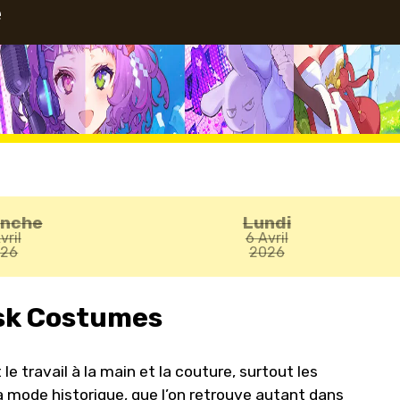
e
anche
Lundi
vril
6 Avril
026
2026
isk Costumes
e travail à la main et la couture, surtout les
la mode historique, que l’on retrouve autant dans