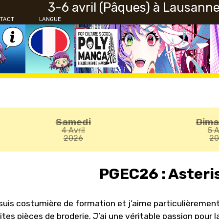
3-6 avril (Pâques) à Lausann
TACT
LANGUE
Samedi
Dim
4 Avril
5 A
2026
2
PGEC26 : Aster
suis costumière de formation et j’aime particulièrement l
ites pièces de broderie. J’ai une véritable passion pour 