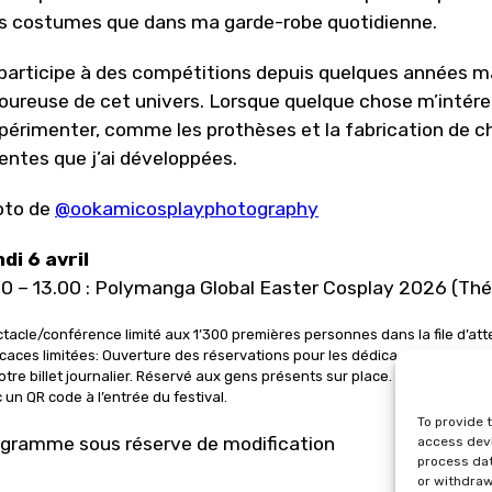
 costumes que dans ma garde-robe quotidienne.
participe à des compétitions depuis quelques années 
ureuse de cet univers. Lorsque quelque chose m’intéres
xpérimenter, comme les prothèses et la fabrication de ch
entes que j’ai développées.
oto de
@ookamicosplayphotography
di 6 avril
30 – 13.00 : Polymanga Global Easter Cosplay 2026 (Thé
tacle/conférence limité aux 1’300 premières personnes dans la file d’att
caces limitées: Ouverture des réservations pour les dédicaces 3h avan
otre billet journalier. Réservé aux gens présents sur place. Les enfants d
 un QR code à l’entrée du festival.
To provide 
gramme sous réserve de modification
access devi
process dat
or withdraw