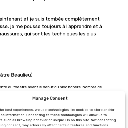
maintenant et je suis tombée complètement
se, je me pousse toujours à l’apprendre et à
aussures, qui sont les techniques les plus
âtre Beaulieu)
ente du théâtre avant le début du bloc horaire. Nombre de
t le segment via la webapp de Polymanga en scannant le QR code
e moins de 9 ans qui entrent gratuitement bénéficient d’un billet
Manage Consent
the best experiences, we use technologies like cookies to store and/or
ce information. Consenting to these technologies will allow us to
a such as browsing behavior or unique IDs on this site. Not consenting
ing consent, may adversely affect certain features and functions.