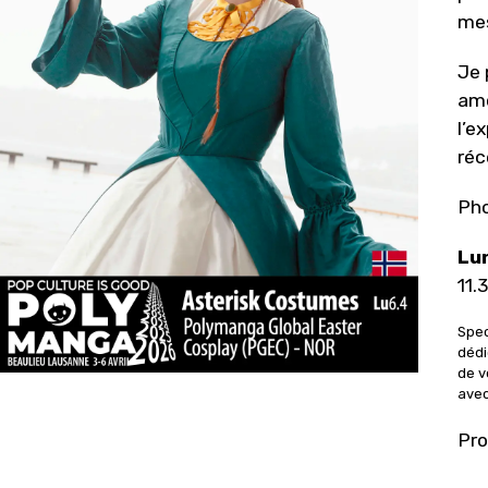
mes
Je 
amo
l’e
réc
Ph
Lun
11.
Spec
dédi
de v
avec
Pro