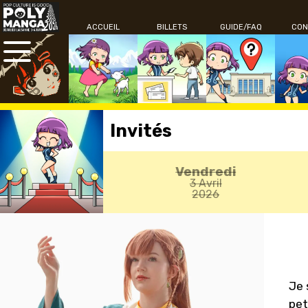
ACCUEIL
BILLETS
GUIDE/FAQ
CON
Invités
Vendredi
3 Avril
2026
Je 
pet