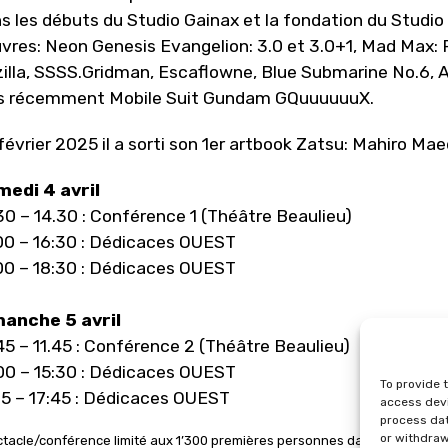
s les débuts du Studio Gainax et la fondation du Studi
vres: Neon Genesis Evangelion: 3.0 et 3.0+1, Mad Max: F
illa, SSSS.Gridman, Escaflowne, Blue Submarine No.6, 
s récemment Mobile Suit Gundam GQuuuuuuX.
février 2025 il a sorti son 1er artbook Zatsu: Mahiro Ma
edi 4 avril
30 – 14.30 : Conférence 1 (Théâtre Beaulieu)
00 – 16:30 : Dédicaces OUEST
00 – 18:30 : Dédicaces OUEST
anche 5 avril
45 – 11.45 : Conférence 2 (Théâtre Beaulieu)
00 – 15:30 : Dédicaces OUEST
To provide 
15 – 17:45 : Dédicaces OUEST
access devi
process dat
or withdraw
tacle/conférence limité aux 1’300 premières personnes dans la file d’att