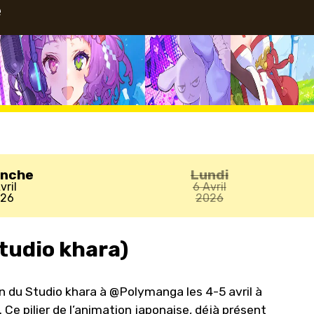
e
anche
Lundi
vril
6 Avril
026
2026
tudio khara)
on du Studio khara à @Polymanga les 4-5 avril à
e pilier de l’animation japonaise, déjà présent