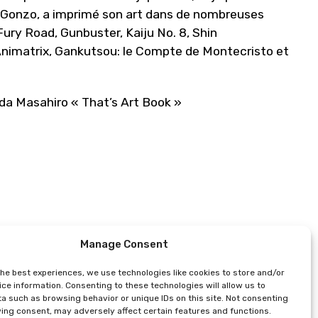
o Gonzo, a imprimé son art dans de nombreuses
ury Road, Gunbuster, Kaiju No. 8, Shin
Animatrix, Gankutsou: le Compte de Montecristo et
eda Masahiro « That’s Art Book »
Manage Consent
the best experiences, we use technologies like cookies to store and/or
ce information. Consenting to these technologies will allow us to
a such as browsing behavior or unique IDs on this site. Not consenting
ing consent, may adversely affect certain features and functions.
ente du théâtre avant le début du bloc horaire. Nombre de