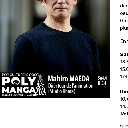
dan
oeu
Goz
plu
En 
Sam
13.
15:
17:
Dim
10.
14:
16:
Spec