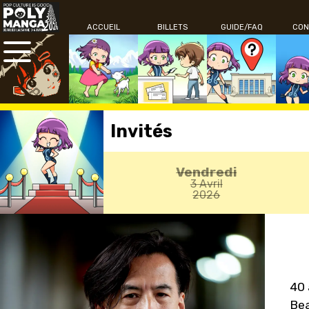
ACCUEIL
BILLETS
GUIDE/FAQ
CON
Invités
Vendredi
3 Avril
2026
40 
Bea